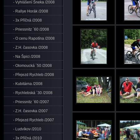
- Vyhlášení Šneka /2008
- Rallye Horák /2008
- 3x Příčná /2008
- Priessnitz ´60 /2008
- O cenu Rapotína /2008
- Z.H. časovka /2008
- Na Špici /2008
- Olomoucká ´50 /2008
- Přejezd Rychleb /2008
- Kubitárna /2008
- Rychlebská ´30 /2008
- Priessnitz ´60 /2007
- Z.H. časovka /2007
- Přejezd Rychleb /2007
- Ludvíkov /2010
- 3x Příčná /2010