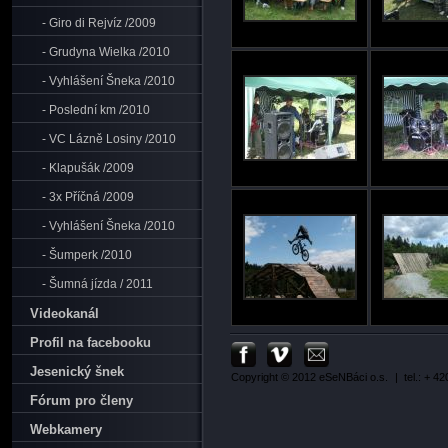
- Giro di Rejvíz /2009
- Grudyna Wielka /2010
- Vyhlášení Šneka /2010
- Poslední km /2010
- VC Lázně Losiny /2010
- Klapušák /2009
- 3x Příčná /2009
- Vyhlášení Šneka /2010
- Šumperk /2010
- Šumná jízda / 2011
Videokanál
Profil na facebooku
Jesenický šnek
Copyright © 2012 eSeNBáci o.s.
| tel.: + 4
Fórum pro členy
Webkamery