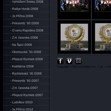
- Vyhlášení Šneka /2008
- Rallye Horák /2008
- 3x Příčná /2008
- Priessnitz ´60 /2008
- O cenu Rapotína /2008
- Z.H. časovka /2008
- Na Špici /2008
- Olomoucká ´50 /2008
- Přejezd Rychleb /2008
- Kubitárna /2008
Copyright © 2012 eSeNBáci o.s.
| tel.: + 4
- Rychlebská ´30 /2008
- Priessnitz ´60 /2007
- Z.H. časovka /2007
- Přejezd Rychleb /2007
- Ludvíkov /2010
- 3x Příčná /2010