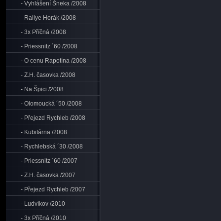
- Vyhlášení Šneka /2008
- Rallye Horák /2008
- 3x Příčná /2008
- Priessnitz ´60 /2008
- O cenu Rapotína /2008
- Z.H. časovka /2008
- Na Špici /2008
- Olomoucká ´50 /2008
- Přejezd Rychleb /2008
- Kubitárna /2008
- Rychlebská ´30 /2008
- Priessnitz ´60 /2007
- Z.H. časovka /2007
- Přejezd Rychleb /2007
- Ludvíkov /2010
- 3x Příčná /2010