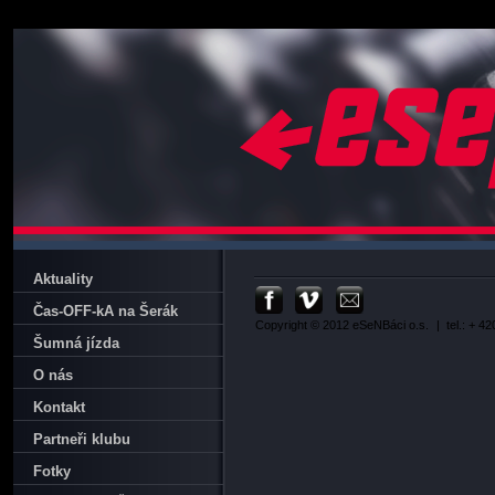
Aktuality
Čas-OFF-kA na Šerák
Copyright © 2012 eSeNBáci o.s.
| tel.: + 4
Šumná jízda
O nás
Kontakt
Partneři klubu
Fotky