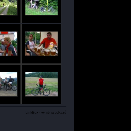
LinkBox - výměna odkazů