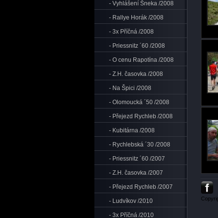
- Vyhlášení Šneka /2008
- Rallye Horák /2008
- 3x Příčná /2008
- Priessnitz ´60 /2008
- O cenu Rapotína /2008
- Z.H. časovka /2008
- Na Špici /2008
- Olomoucká ´50 /2008
- Přejezd Rychleb /2008
- Kubitárna /2008
- Rychlebská ´30 /2008
- Priessnitz ´60 /2007
- Z.H. časovka /2007
- Přejezd Rychleb /2007
Copyri
- Ludvíkov /2010
- 3x Příčná /2010