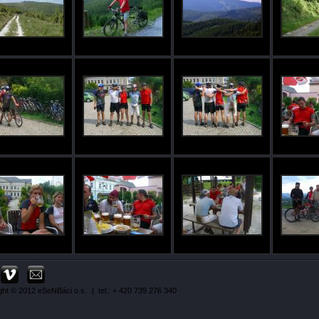
ght © 2012 eSeNBáci o.s.
| tel.: + 420 739 276 340